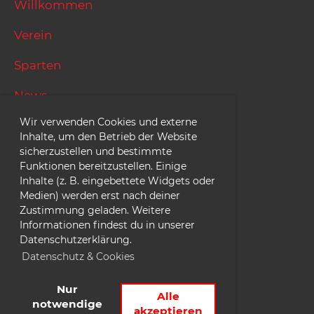
Willkommen
Verein
Sparten
News
Wir verwenden Cookies und externe
Termine
Inhalte, um den Betrieb der Website
sicherzustellen und bestimmte
Funktionen bereitzustellen. Einige
Inhalte (z. B. eingebettete Widgets oder
MTV Hattorf
Medien) werden erst nach deiner
Zustimmung geladen. Weitere
Offizieller MTV Fanshop
Informationen findest du in unserer
Datenschutzerklärung.
Mitglied werden
Datenschutz & Cookies
Nur
Alle
notwendige
© 1913 - 2026 MTV Hattorf e.V.
akzeptieren