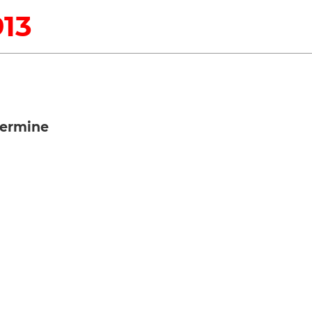
913
ermine