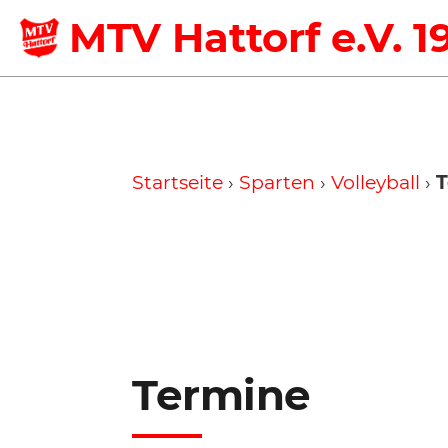
MTV Hattorf e.V. 1
Startseite
›
Sparten
›
Volleyball
›
T
0
00
1
00
2
00
3
00
Termine
4
00
5
00