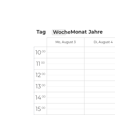
6
00
7
00
8
00
Tag
Monat
Jahre
Woche
9
00
Mo, August 3
Di, August 4
10
00
11
00
12
00
13
00
14
00
15
00