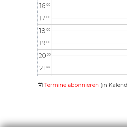
16
00
17
00
18
00
19
00
20
00
21
00
22
00
Termine abonnieren
(in Kalen
23
00